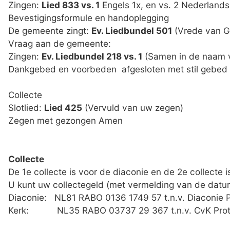
Zingen:
Lied 833 vs. 1
Engels 1x, en 
Bevestigingsformul
De gemeente zingt:
Ev. Liedbundel 501
(Vr
Vraag aan d
Zingen:
Ev. Liedbundel 218 vs. 1
(Samen i
Dankgebed en voorbeden afgesloten met sti
Coll
Slotlied:
Lied 425
(Vervuld 
Zegen met gezongen Amen
Collecte
De 1e collecte is voor de diaconie en de 2e collecte i
U kunt uw collectegeld (met vermelding van de datu
Diaconie: NL81 RABO 0136 1749 57 t.n.v. Diaconie 
Kerk: NL35 RABO 03737 29 367 t.n.v. CvK Prote