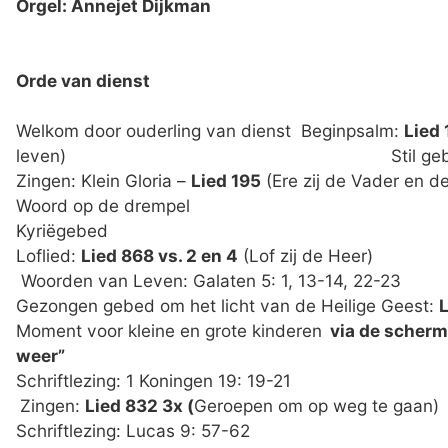
Orgel: Annejet Dijkman
Orde van dienst
Welkom door ouderling van dienst Beginpsalm:
Lied 
leven) Stil gebed Bemo
Zingen: Klein Gloria –
Lied 195
(Ere zij 
Woord op d
Kyrië
Loflied:
Lied 868 vs. 2 en 4
(Lof z
Woorden van Leven: Galat
Gezongen gebed om het licht van de Heilige Geest:
Moment voor kleine en grote kinderen
via de scherm
weer”
Schriftlezing: 1 Koningen 19: 19-21
Zingen:
Lied 832 3x (
Geroepen om
Schriftlezing: Lucas 9: 57-62