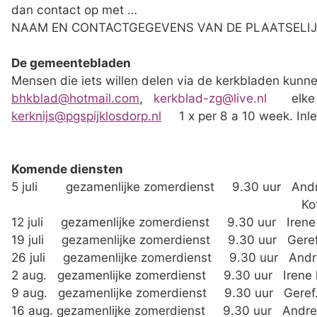
dan contact op met …
NAAM EN CONTACTGEGEVENS VAN DE PLAATSELI
De gemeentebladen
Mensen die iets willen delen via de kerkbladen kunn
bhkblad@hotmail.com
,
kerkblad-zg@live.nl
elk
kerknijs@pgspijklosdorp.nl
1 x per 8 a 10 week. Inlev
Komende diensten
5 juli gezamenlijke zomerdienst 9.30 uur Andr
Koffiedrinken na d
12 juli gezamenlijke zomerdienst 9.30 uur Irene
19 juli gezamenlijke zomerdienst 9.30 uur Geref.
26 juli gezamenlijke zomerdienst 9.30 uur And
2 aug. gezamenlijke zomerdienst 9.30 uur Iren
9 aug. gezamenlijke zomerdienst 9.30 uur Geref.
16 aug. gezamenlijke zomerdienst 9.30 uur Andr