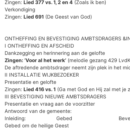
Zingen:
Lied 377 vs. 1, 2 en 4
(Zoals ik ben)
Verkondiging
Zingen:
Lied 691
(De Geest van God)
ONTHEFFING EN BEVESTIGING AMBTSDRAGERS &I
I ONTHEFFING
Dankzegging en herinn
Zingen: ‘Voor al het werk’
(melodie gezang 429 LvdK/’
De aftredende ambtsdrager neemt zijn plek in het m
II INSTALLATI
Presentatie
Zingen:
Lied 416 vs. 1
(Ga met God en Hij zal met je z
III BEVESTIGING NIE
Presentatie en vraag
Antwoord van 
Inleiding: Gebed B
Gebed om de h